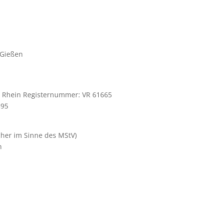
 Gießen
m Rhein Registernummer: VR 61665
595
icher im Sinne des MStV)
n