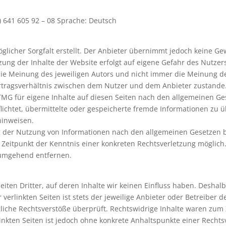
) 641 605 92 – 08 Sprache: Deutsch
licher Sorgfalt erstellt. Der Anbieter übernimmt jedoch keine Gewä
utzung der Inhalte der Website erfolgt auf eigene Gefahr des Nutzer
ie Meinung des jeweiligen Autors und nicht immer die Meinung de
ertragsverhältnis zwischen dem Nutzer und dem Anbieter zustande
TMG für eigene Inhalte auf diesen Seiten nach den allgemeinen Ge
rpflichtet, übermittelte oder gespeicherte fremde Informationen 
 hinweisen.
g der Nutzung von Informationen nach den allgemeinen Gesetzen b
m Zeitpunkt der Kenntnis einer konkreten Rechtsverletzung mögli
 umgehend entfernen.
iten Dritter, auf deren Inhalte wir keinen Einfluss haben. Deshal
erlinkten Seiten ist stets der jeweilige Anbieter oder Betreiber de
iche Rechtsverstöße überprüft. Rechtswidrige Inhalte waren zum 
linkten Seiten ist jedoch ohne konkrete Anhaltspunkte einer Rechts